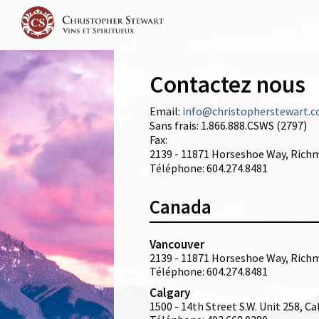
Contactez nous
Email:
info@christopherstewart.
Sans frais:
1.866.888.CSWS (2797)
Fax:
2139 - 11871 Horseshoe Way, Richm
Téléphone: 604.274.8481
Canada
Vancouver
2139 - 11871 Horseshoe Way, Richm
Téléphone: 604.274.8481
Calgary
1500 - 14th Street S.W. Unit 258, Ca