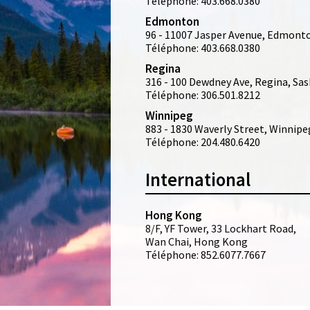
Téléphone: 403.668.0380
Edmonton
96 - 11007 Jasper Avenue, Edmonto
Téléphone: 403.668.0380
Regina
316 - 100 Dewdney Ave, Regina, Sa
Téléphone: 306.501.8212
Winnipeg
883 - 1830 Waverly Street, Winnip
Téléphone: 204.480.6420
International
Hong Kong
8/F, YF Tower, 33 Lockhart Road,
Wan Chai, Hong Kong
Téléphone: 852.6077.7667