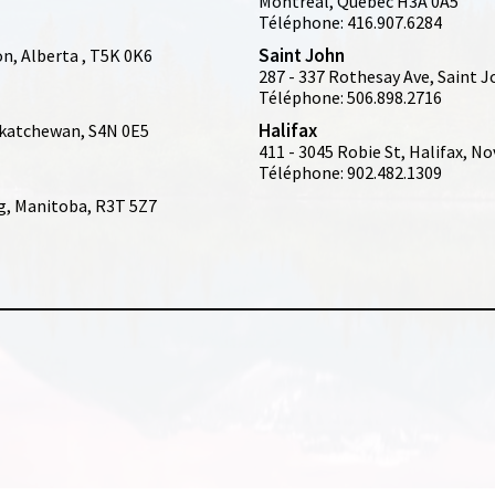
Montreal, Quebec H3A 0A5
Téléphone: 416.907.6284
Saint John
n, Alberta , T5K 0K6
287 - 337 Rothesay Ave, Saint 
Téléphone: 506.898.2716
Halifax
skatchewan, S4N 0E5
411 - 3045 Robie St, Halifax, N
Téléphone: 902.482.1309
eg, Manitoba, R3T 5Z7